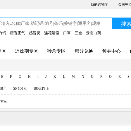
我的购物车
会员中
搜
力钙
藿香正气
感冒灵
连花清瘟
口罩
三金
云南白药
专区
近效期专区
秒杀专区
积分兑换
领券中心
E
F
G
H
I
J
K
L
M
N
O
P
Q
R
S
-50元
50-100元
100元以上
方药