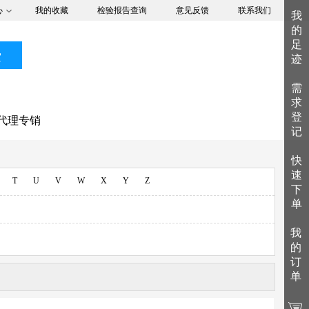
心
我的收藏
检验报告查询
意见反馈
联系我们
我
的
足
索
迹
需
求
登
代理专销
记
快
速
T
U
V
W
X
Y
Z
下
单
我
的
订
单