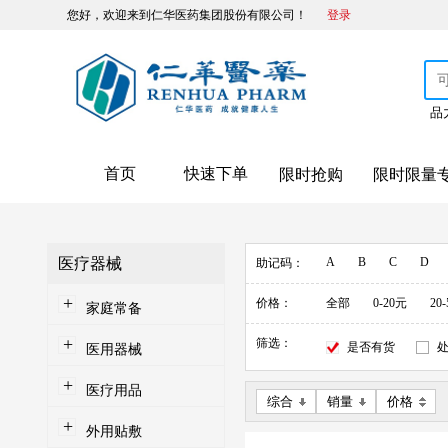
您好，欢迎来到仁华医药集团股份有限公司！
登录
品
首页
快速下单
限时抢购
限时限量
医疗器械
A
B
C
D
助记码：
+
价格：
全部
0-20元
20
家庭常备
+
筛选：
是否有货
处
医用器械
+
医疗用品
+
外用贴敷