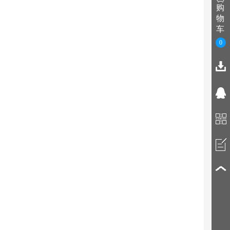
购
物
车
0